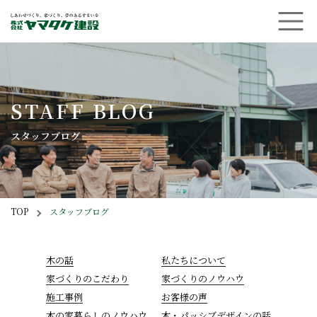
menuB
STAFF BLOG
スタッフブログ
Breadcrumbs
TOP
スタッフブログ
木の話
私たちについて
家づくりのこだわり
家づくりのノウハウ
施工事例
お客様の声
木の家暮らしのノウハウ
木・パッシブデザインの話