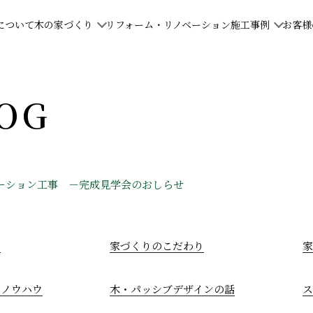
について
木の家づくり
リフォーム・リノベーション
施工事例
お客様
LOG
ーション工事 －完成見学会のおしらせ
て
家づくりのこだわり
家
のノウハウ
木・パッシブデザインの話
ス