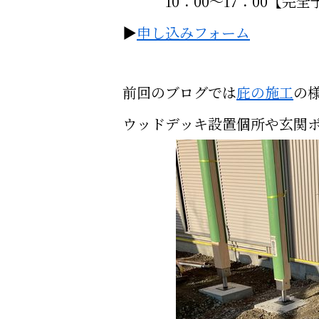
10：00～17：00【完全
▶
申し込みフォーム
前回のブログでは
庇の施工
の
ウッドデッキ設置個所や玄関